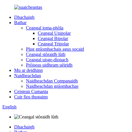
Dhachaigh
Bathar
Ceangal ioma-phòla
Ceangal Unipolar
Ceangal Bipolar
Ceangal Tripolar
Plug gnìomhachais agus socaid
Ceangal stòraidh lùth
Ceangal uisge-dìonach
Pròiseas uidheam uèiridh
Mu ar deidhinn
Naidheachdan
Naidheachdan Companaidh
Naidheachdan gnìomhachas
Ceistean Cumanta
Cuir fios thugainn
English
Dhachaigh