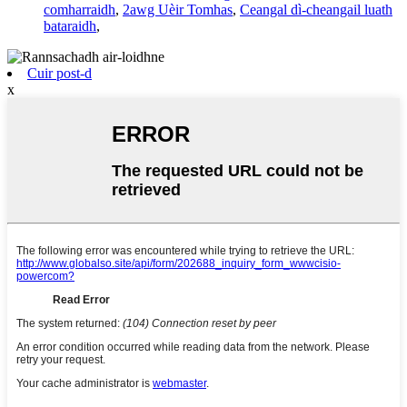
comharraidh
,
2awg Uèir Tomhas
,
Ceangal dì-cheangail luath
bataraidh
,
Cuir post-d
x