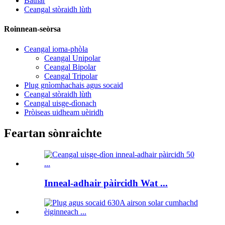
Bathar
Ceangal stòraidh lùth
Roinnean-seòrsa
Ceangal ioma-phòla
Ceangal Unipolar
Ceangal Bipolar
Ceangal Tripolar
Plug gnìomhachais agus socaid
Ceangal stòraidh lùth
Ceangal uisge-dìonach
Pròiseas uidheam uèiridh
Feartan sònraichte
Inneal-adhair pàircidh Wat ...