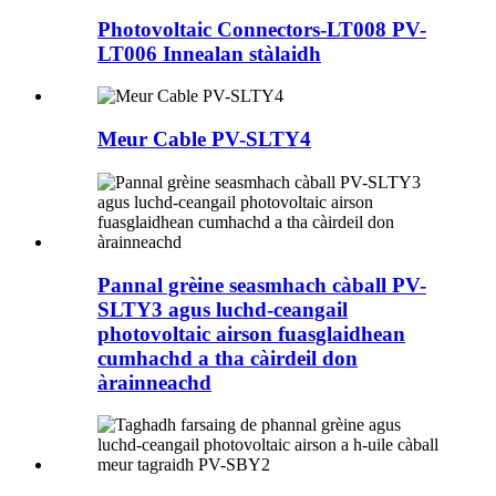
Photovoltaic Connectors-LT008 PV-
LT006 Innealan stàlaidh
Meur Cable PV-SLTY4
Pannal grèine seasmhach càball PV-
SLTY3 agus luchd-ceangail
photovoltaic airson fuasglaidhean
cumhachd a tha càirdeil don
àrainneachd