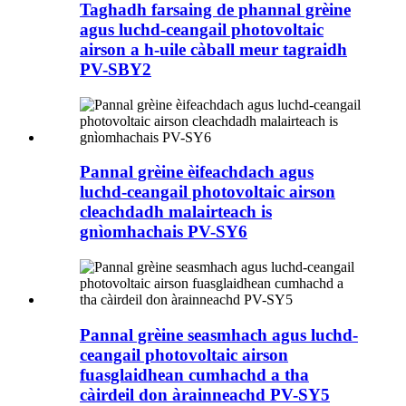
Taghadh farsaing de phannal grèine
agus luchd-ceangail photovoltaic
airson a h-uile càball meur tagraidh
PV-SBY2
Pannal grèine èifeachdach agus
luchd-ceangail photovoltaic airson
cleachdadh malairteach is
gnìomhachais PV-SY6
Pannal grèine seasmhach agus luchd-
ceangail photovoltaic airson
fuasglaidhean cumhachd a tha
càirdeil don àrainneachd PV-SY5