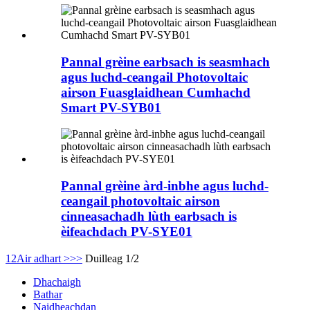
Pannal grèine earbsach is seasmhach
agus luchd-ceangail Photovoltaic
airson Fuasglaidhean Cumhachd
Smart PV-SYB01
Pannal grèine àrd-inbhe agus luchd-
ceangail photovoltaic airson
cinneasachadh lùth earbsach is
èifeachdach PV-SYE01
1
2
Air adhart >
>>
Duilleag 1/2
Dhachaigh
Bathar
Naidheachdan