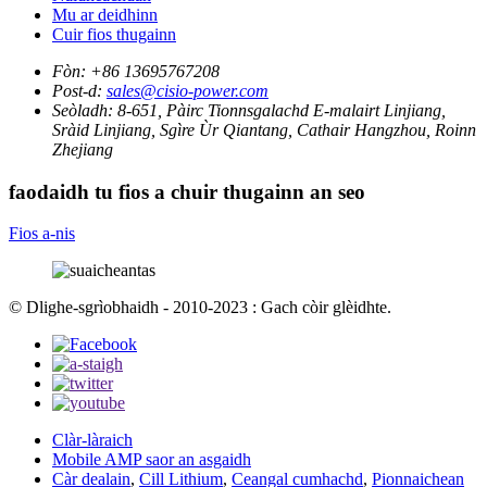
Mu ar deidhinn
Cuir fios thugainn
Fòn:
+86 13695767208
Post-d:
sales@cisio-power.com
Seòladh:
8-651, Pàirc Tionnsgalachd E-malairt Linjiang,
Sràid Linjiang, Sgìre Ùr Qiantang, Cathair Hangzhou, Roinn
Zhejiang
faodaidh tu fios a chuir thugainn an seo
Fios a-nis
© Dlighe-sgrìobhaidh - 2010-2023 : Gach còir glèidhte.
Clàr-làraich
Mobile AMP saor an asgaidh
Càr dealain
,
Cill Lithium
,
Ceangal cumhachd
,
Pionnaichean